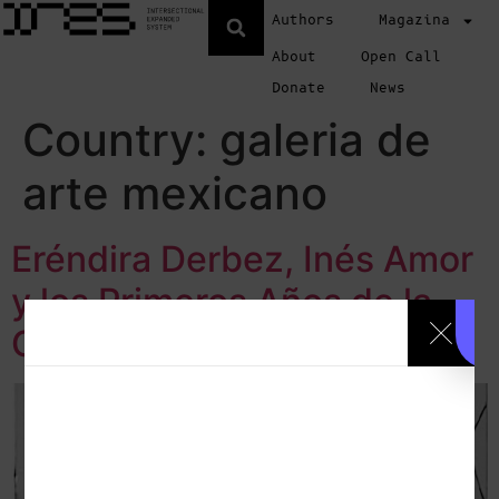
Authors
Magazina
About
Open Call
Donate
News
Country:
galeria de
arte mexicano
Eréndira Derbez, Inés Amor
y los Primeros Años de la
Galería de Arte Mexicano.