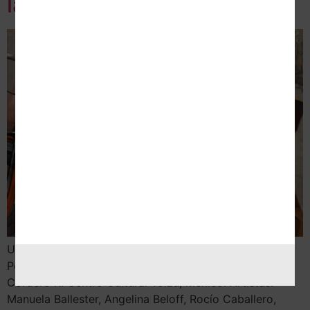
la Colección Kaluz
Un ejercicio para reconciliarnos con nuestrxs cuerpxs
Por Blanca Meneses Exposición curada por Karen
Cordero R. Centro Cultural Tolzú, México. Artistas:
Manuela Ballester, Angelina Beloff, Rocío Caballero,