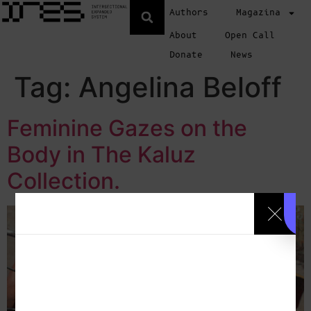
Authors
Magazina
About
Open Call
Donate
News
Tag:
Angelina Beloff
Feminine Gazes on the
Body in The Kaluz
Collection.