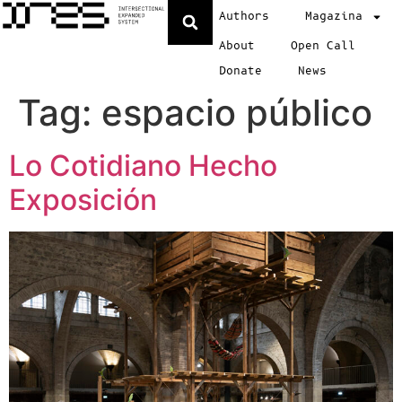
Authors
Magazina
About
Open Call
Donate
News
Tag:
espacio público
Lo Cotidiano Hecho
Exposición