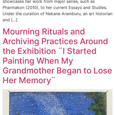
showcases her work from major series, such as
Pharmakon (2010), to her current Essays and Studies.
Under the curation of Nekane Aramburu, an art historian
and […]
Mourning Rituals and
Archiving Practices Around
the Exhibition ¨I Started
Painting When My
Grandmother Began to Lose
Her Memory¨