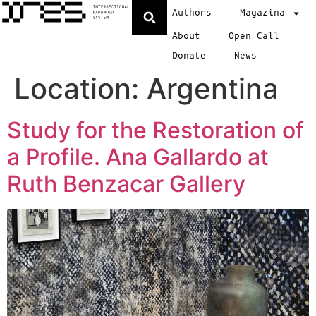
Authors
Magazina
About
Open Call
Donate
News
Location:
Argentina
Study for the Restoration of
a Profile. Ana Gallardo at
Ruth Benzacar Gallery