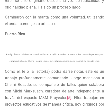
referirse a lo originario desde una voz de radicalidad y
originalidad plena. Ha sido un proceso largo.
Caminaron con la manta como una voluntad, utilizando
el andar como gesto artístico.
Puerto Rico
Armigo Santos colabora en la realización de un tejido alfombra de enea, sobre rampa de patineta, un
estudio de obra de Chemi Rosado Seijo, en el estudio compartido de González y Rosado Seijo.
Como el, le o la lector(a) podrá darse notar, este es un
trabajo profundamente comunitario. Jorge menciona a
Chemi Rosado, su compañero de taller, quien colabora
con Michi Marxsuach, curadora de arte independiente, a
través del espacio M&M Proyectos
[5]
. Ellos trabajan en
proyectos educativos de manera crítica, hoy dirigidos por