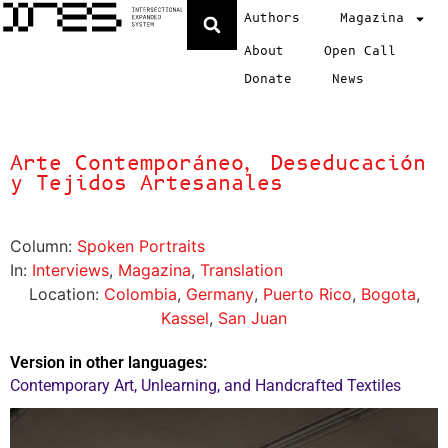
Authors
Magazina
About
Open Call
Donate
News
Arte Contemporáneo, Deseducación
y Tejidos Artesanales
Column:
Spoken Portraits
In:
Interviews
,
Magazina
,
Translation
Location:
Colombia
,
Germany
,
Puerto Rico
,
Bogota
,
Kassel
,
San Juan
Version in other languages:
Contemporary Art, Unlearning, and Handcrafted Textiles