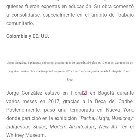
quienes fueron expertas en educación. Su obra comenzó
a consolidarse, especialmente en el ámbito del trabajo
comunitario.
Colombia y EE. UU.
Jorge González. Banquetas chéveres, detalles de la instalación 359 días en 19 meses. Cordoncillo de
algodón teñido sobre madera puertorriqueña. 2019. Foto cortesía galería de arte Embajada, Puerto
Rico.
Jorge González estuvo en Flora
[2]
en Bogotá durante
varios meses en 2017, gracias a la Beca del Caribe.
Posteriormente, pasó una temporada en Nueva York,
donde participó en la exhibición
¨Pacha, Llaqta, Wasichay:
Indigenous Space, Modern Architecture, New Art¨
en el
Whitney Museum.