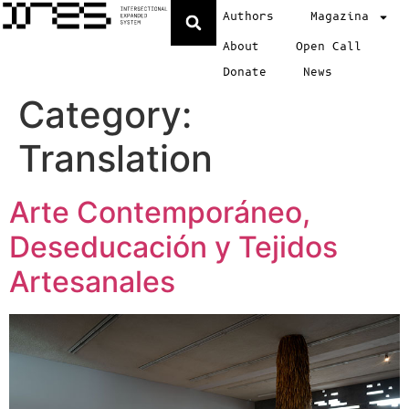
Authors
Magazina
About
Open Call
Donate
News
Category:
Translation
Arte Contemporáneo,
Deseducación y Tejidos
Artesanales