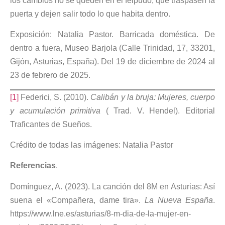
los cambios no se queden en el felpudo, que traspasen la
puerta y dejen salir todo lo que habita dentro.
Exposición: Natalia Pastor. Barricada doméstica. De
dentro a fuera, Museo Barjola (Calle Trinidad, 17, 33201,
Gijón, Asturias, España). Del 19 de diciembre de 2024 al
23 de febrero de 2025.
[1]
Federici, S. (2010).
Calibán y la bruja: Mujeres, cuerpo
y acumulación primitiva
( Trad. V. Hendel). Editorial
Traficantes de Sueños.
Crédito de todas las imágenes: Natalia Pastor
Referencias
.
Domínguez, A. (2023). La canción del 8M en Asturias: Así
suena el «Compañera, dame tira».
La Nueva España
.
https://www.lne.es/asturias/8-m-dia-de-la-mujer-en-