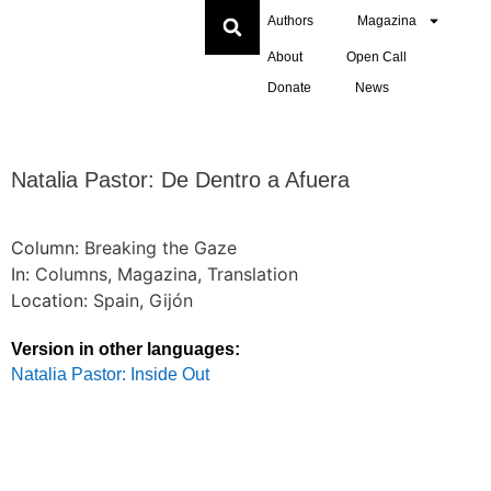
Authors
Magazina
About
Open Call
Donate
News
Natalia Pastor: De Dentro a Afuera
Column:
Breaking the Gaze
In:
Columns
,
Magazina
,
Translation
Location:
Spain
,
Gijón
Version in other languages:
Natalia Pastor: Inside Out