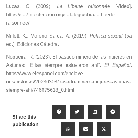
Lucas, C. (2009).
La Liberté raisonnée
[Vídeo].
https://ca2m-coleccion.org/catalogo/obra/la-liberte-
raisonnee/
Millett, K., Moreno Sardá, A. (2019).
Política sexual
(5a
ed.). Ediciones Cátedra.
Nogueira, R. (2023). El pasado minero de las mujeres en
Asturias: “Ellas siempre estuvieron ahí”.
El Español
.
https://www.elespanol.com/enclave-
ods/historias/20230308/pasado-minero-mujeres-asturias-
siempre-ahi/746675618_0.html
Share this
publication