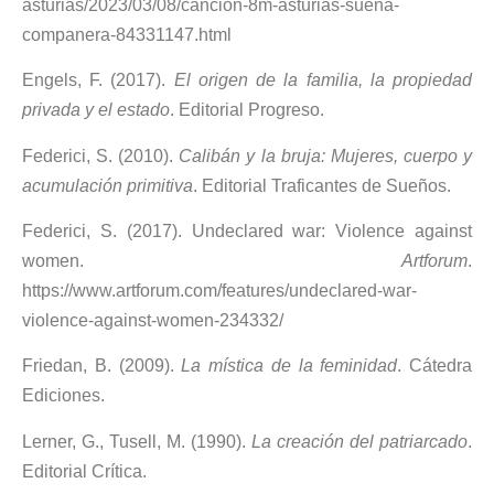
asturias/2023/03/08/cancion-8m-asturias-suena-
companera-84331147.html
Engels, F. (2017).
El origen de la familia, la propiedad
privada y el estado
. Editorial Progreso.
Federici, S. (2010).
Calibán y la bruja: Mujeres, cuerpo y
acumulación primitiva
. Editorial Traficantes de Sueños.
Federici, S. (2017). Undeclared war: Violence against
women.
Artforum
.
https://www.artforum.com/features/undeclared-war-
violence-against-women-234332/
Friedan, B. (2009).
La mística de la feminidad
. Cátedra
Ediciones.
Lerner, G., Tusell, M. (1990).
La creación del patriarcado
.
Editorial Crítica.