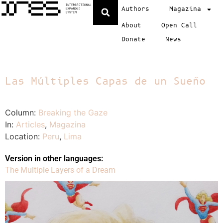
Authors
Magazina
About
Open Call
Donate
News
Las Múltiples Capas de un Sueño
Column:
Breaking the Gaze
In:
Articles
,
Magazina
Location:
Peru
,
Lima
Version in other languages:
The Multiple Layers of a Dream